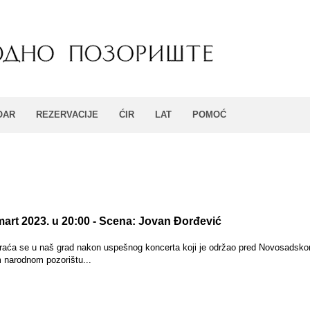
OAR
REZERVACIJE
ĆIR
LAT
POMOĆ
 mart 2023. u 20:00 - Scena: Jovan Đorđević
vraća se u naš grad nakon uspešnog koncerta koji je održao pred Novosadsk
 narodnom pozorištu...