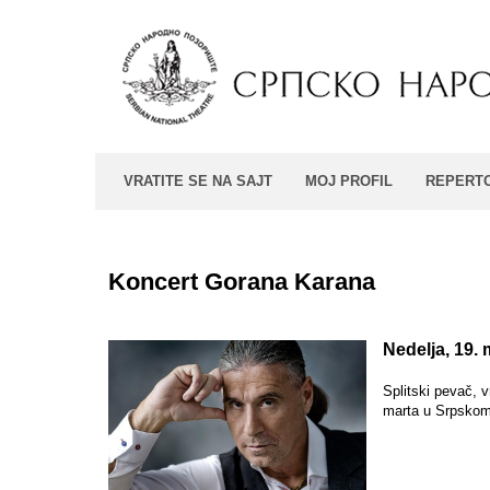
VRATITE SE NA SAJT
MOJ PROFIL
REPERT
Koncert Gorana Karana
Nedelja, 19.
Splitski pevač, 
marta u Srpskom