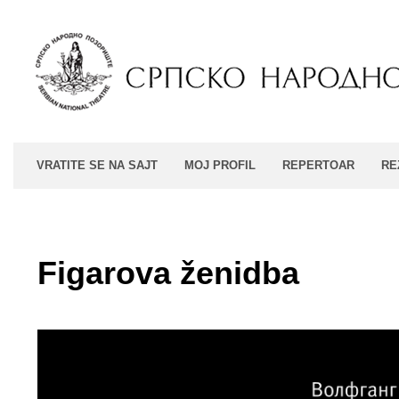
VRATITE SE NA SAJT
MOJ PROFIL
REPERTOAR
RE
Figarova ženidba