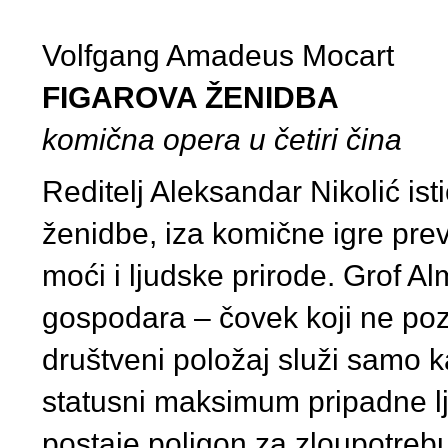
Volfgang Amadeus Mocart
FIGAROVA ŽENIDBA
komična opera u četiri čina
Reditelj Aleksandar Nikolić is
ženidbe, iza komične igre preva
moći i ljudske prirode. Grof Al
gospodara – čovek koji ne pozn
društveni položaj služi samo 
statusni maksimum pripadne 
postaje poligon za zloupotrebu