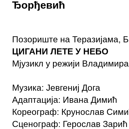
Ђoрђeвић
Позориште на Теразијама, 
ЦИГАНИ ЛЕТЕ У НЕБО
Мјузикл у режији Владимира
Музика: Јевгениј Дога
Адаптација: Ивана Димић
Кореограф: Крунослав Сими
Сценограф: Герослав Зарић