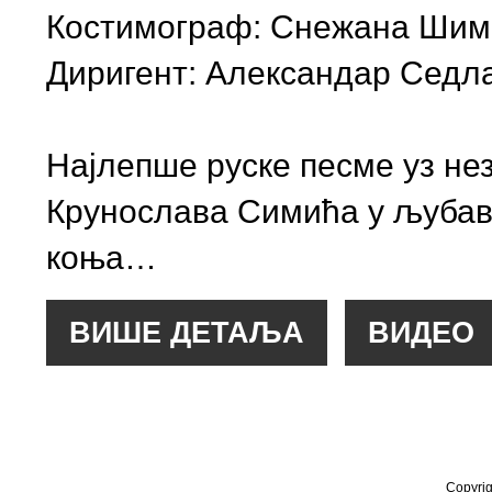
Костимограф: Снежана Шим
Диригент: Александар Седл
Најлепше руске песме уз не
Крунослава Симића у љубав
коња…
Copyrig