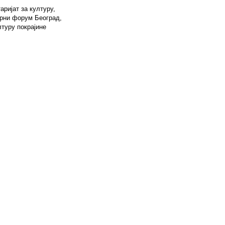
ријат за културу,
урни форум Београд,
лтуру покрајине