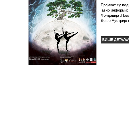
Пројекат су по
јавно информис
Фондација „Нов
Доње Аустрије 