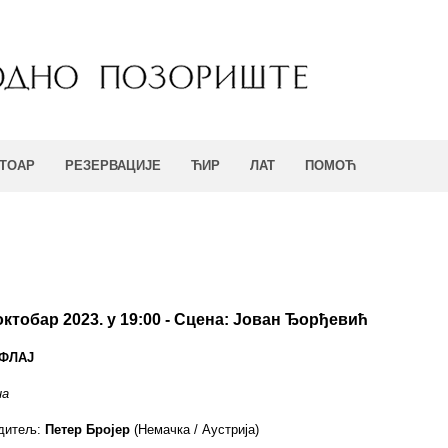
ТОАР
РЕЗЕРВАЦИЈЕ
ЋИР
ЛАТ
ПОМОЋ
 октобар 2023. у 19:00 - Сцена: Joвaн Ђoрђeвић
ФЛАЈ
на
едитељ:
Петер Бројер
(Немачка / Аустрија)