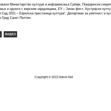
држали Министарство културе и информисања Србије, Покрајински секрета
ање и односе с верским заједницама, ЕУ – Јапан фест, Аустријски култ
и Сад 2021 – Европска престоница културе“, Департман за уметност и ку
и Град Санкт Пелтен.
Copyright © 2023 Intens Net