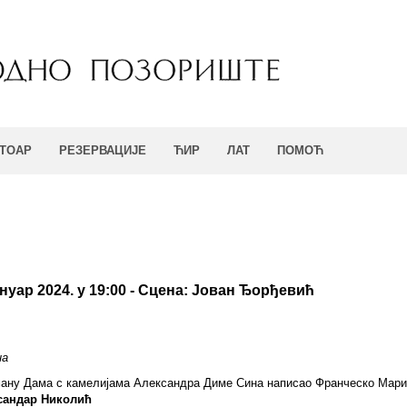
ТОАР
РЕЗЕРВАЦИЈЕ
ЋИР
ЛАТ
ПОМОЋ
ануар 2024. у 19:00 - Сцена: Joвaн Ђoрђeвић
на
ману Дама с камелијама Александра Диме Сина написао Франческо Мари
сандар Николић