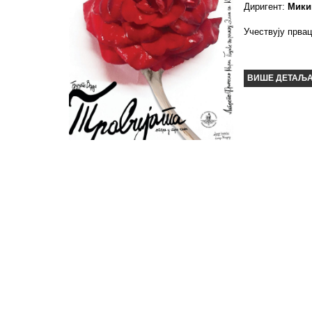
Диригент:
Мики
Учествују прва