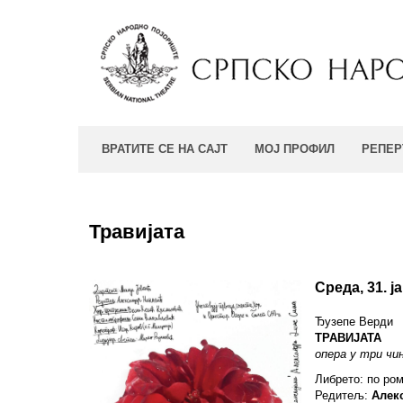
ВРАТИТЕ СЕ НА САЈТ
МОЈ ПРОФИЛ
РЕПЕР
Травијата
Среда, 31. ј
Ђузепе Верди
ТРАВИЈАТА
опера у три чи
Либрето: по ро
Редитељ:
Алек