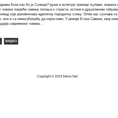
 драми
Коза или Ко је Силвија?
руши и испитује границе љубави, морала 
г човека покреће лавину питања о страсти, истини и друштвеним табуим
 комад који разобличава идиличну породичну слику. Олби нас суочава с
, али и са немогућношћу да опростимо. У режији Егона Савина, овај ком
удија савременог човека...
Copyright © 2023 Intens Net