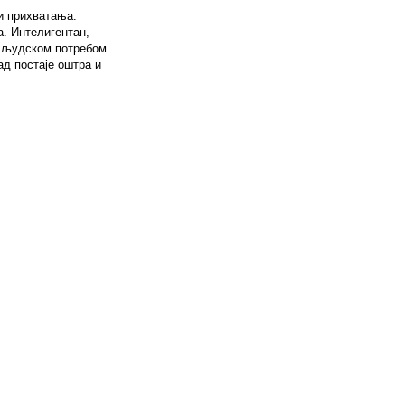
и прихватања.
а. Интелигентан,
а људском потребом
ад постаје оштра и