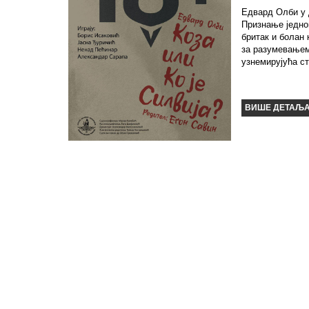
Едвард Олби у
Признање једно
бритак и болан
за разумевањем
узнемирујућа ст