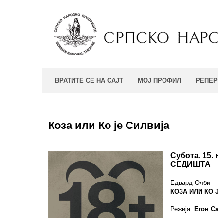
ВРАТИТЕ СЕ НА САЈТ
МОЈ ПРОФИЛ
РЕПЕР
Коза или Ко је Силвија
Субота, 15.
СЕДИШТА
Едвард Олби
КОЗА ИЛИ КО 
Режија:
Егон С