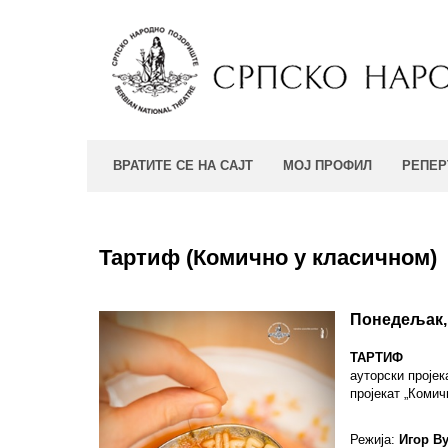
ВРАТИТЕ СЕ НА САЈТ
МОЈ ПРОФИЛ
РЕПЕР
Тартиф (Комично у класичном)
Понедељак, 
ТАРТИФ
aуторски пројек
пројекат „Комич
Режија:
Игор В