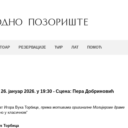
ТОАР
РЕЗЕРВАЦИЈЕ
ЋИР
ЛАТ
ПОМОЋ
26. јануар 2026. у 19:30 - Сцена: Пера Добриновић
ат Игора Вука Торбице,
према мотивима оригиналне Молијерове драме
но у класичном“
ук Торбица