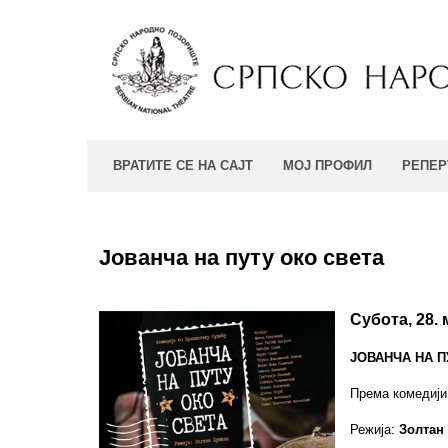
ВРАТИТЕ СЕ НА САЈТ
МОЈ ПРОФИЛ
РЕПЕР
Јованча на путу око света
Субота, 28.
ЈОВАНЧА НА П
Према комедији
Режија:
Золтан