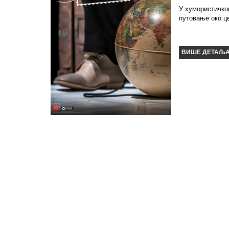
У хумористичком
путовање око ц