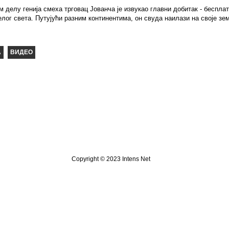
 делу генија смеха трговац Јованча је извукао главни добитак - бесплат
елог света. Путујући разним континентима, он свуда наилази на своје 
Copyright © 2023 Intens Net