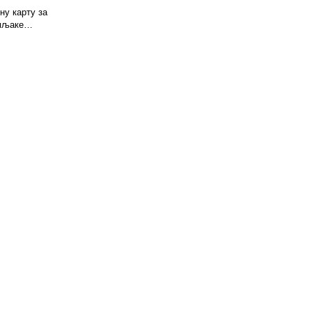
ну карту за
земљаке…