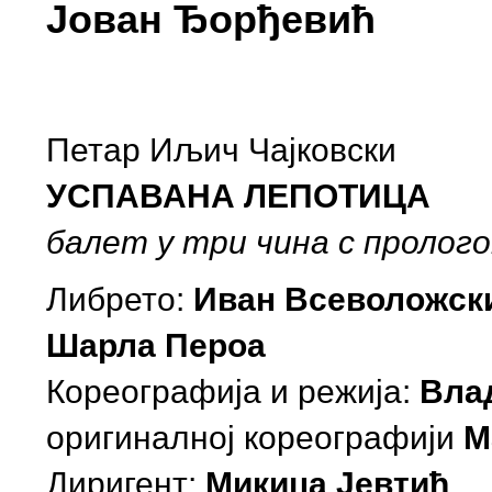
Joвaн Ђoрђeвић
Петар Иљич Чајковски
УСПАВАНА ЛЕПОТИЦА
балет у три чина с пролог
Либрето:
Иван Всеволожск
Шарла Пероа
Кореографија и режија:
Вла
оригиналној кореографији
М
Диригент:
Микица Јевтић